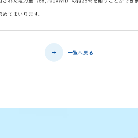
れた電力量（86,701kWh）の約25％を賄うことができ
努めてまいります。
一覧へ戻る