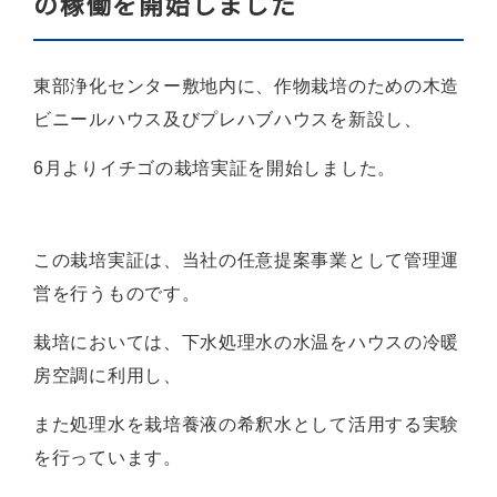
の稼働を開始しました
東部浄化センター敷地内に、作物栽培のための⽊造
ビニールハウス及びプレハブハウスを新設し、
6⽉よりイチゴの栽培実証を開始しました。
この栽培実証は、当社の任意提案事業として管理運
営を⾏うものです。
栽培においては、下⽔処理⽔の⽔温をハウスの冷暖
房空調に利⽤し、
また処理⽔を栽培養液の希釈⽔として活⽤する実験
を⾏っています。